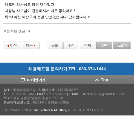
래프팅 강사님도 엄청 재미있고
사장님 사모님이 친절하셔서 너무 좋았어요 !
특히! 아침 해장국이 정말 맛있었습니다! 감사합니다 ㅎ
등록된 댓글(0)
태용래프팅 문의하기 TEL. 033-374-1444
상호 :
동강태용래프팅 |
사업자번호 :
716-06-00067
TEL :
010-6376-1444 |
FAX :
033-373-0223 |
E-MAIL :
JUNSUNGW@NAVER.COM
주소 :
강원 영월군 영월읍 동강로 871-18
통신판매신고번호 :
제2014-강원영월-0039호
COPYRIGHT 2014.
TAE YONG RAFTING,
ALL RIGHT RESERVED.